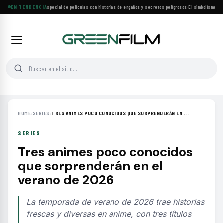
Lifetime estrena especial de películas con historias de engaños y secretos peligrosos
EN TENDENCIA
·
El simbolismo de los
HOME
›
SERIES
›
TRES ANIMES POCO CONOCIDOS QUE SORPRENDERÁN EN ...
SERIES
Tres animes poco conocidos
que sorprenderán en el
verano de 2026
La temporada de verano de 2026 trae historias
frescas y diversas en anime, con tres títulos