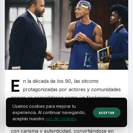
E
n la década de los 90, las sitcoms
protagonizadas por actores y comunidades
negras se consolidaron como un fenómeno
cultural que combinó humor, valores familiares y
Usamos cookies para mejorar tu
experiencia. Al continuar navegando,
ACEPTAR
mensajes sociales relevantes. Estos programas
aceptás nuestro
uso de cookies
.
dejaron huella por retratar realidades cotidianas
con carisma y autenticidad, convirtiéndose en