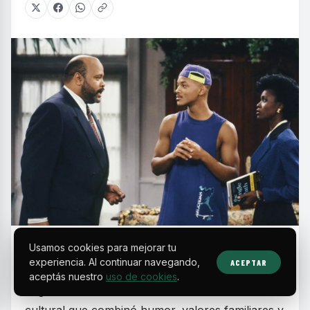
E
Usamos cookies para mejorar tu
n la década de los 90, las sitcoms
experiencia. Al continuar navegando,
ACEPTAR
protagonizadas por actores y comunidades
aceptás nuestro
uso de cookies
.
negras se consolidaron como un fenómeno