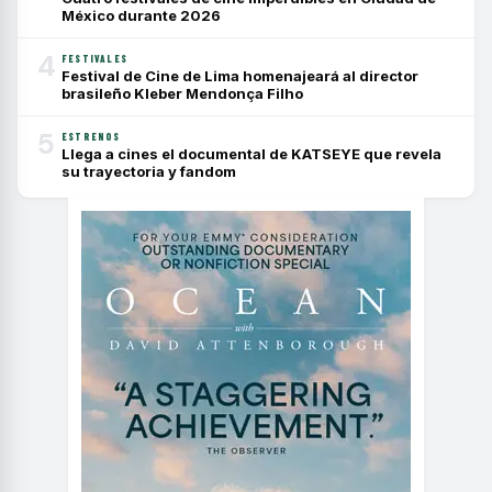
México durante 2026
4
FESTIVALES
Festival de Cine de Lima homenajeará al director
brasileño Kleber Mendonça Filho
5
ESTRENOS
Llega a cines el documental de KATSEYE que revela
su trayectoria y fandom