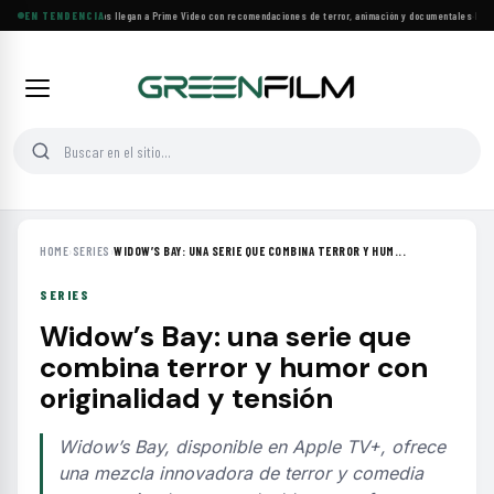
Más de 160 estrenos llegan a Prime Video con recomendaciones de terror, animación y documentales
EN TENDENCIA
·
Las 10
HOME
›
SERIES
›
WIDOW’S BAY: UNA SERIE QUE COMBINA TERROR Y HUM...
SERIES
Widow’s Bay: una serie que
combina terror y humor con
originalidad y tensión
Widow’s Bay, disponible en Apple TV+, ofrece
una mezcla innovadora de terror y comedia