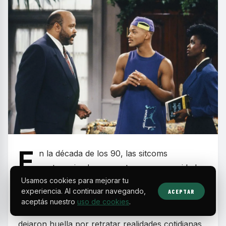
E
n la década de los 90, las sitcoms
protagonizadas por actores y comunidades
Usamos cookies para mejorar tu
negras se consolidaron como un fenómeno
experiencia. Al continuar navegando,
ACEPTAR
cultural que combinó humor, valores familiares y
aceptás nuestro
uso de cookies
.
mensajes sociales relevantes. Estos programas
dejaron huella por retratar realidades cotidianas