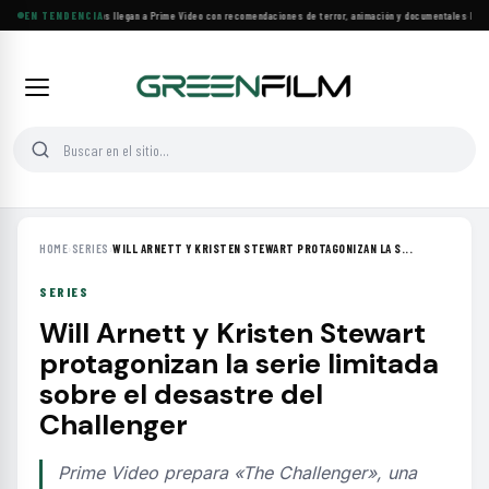
Más de 160 estrenos llegan a Prime Video con recomendaciones de terror, animación y documentales
EN TENDENCIA
·
Las 10
HOME
›
SERIES
›
WILL ARNETT Y KRISTEN STEWART PROTAGONIZAN LA S...
SERIES
Will Arnett y Kristen Stewart
protagonizan la serie limitada
sobre el desastre del
Challenger
Prime Video prepara «The Challenger», una