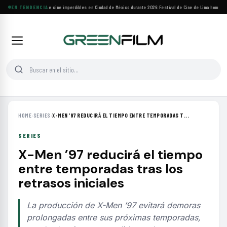
Cuatro festivales de cine imperdibles en Ciudad de México durante 2026
EN TENDENCIA
·
Festival de Cine de Lima homenajea
HOME
›
SERIES
›
X-MEN ’97 REDUCIRÁ EL TIEMPO ENTRE TEMPORADAS T...
SERIES
X-Men ’97 reducirá el tiempo
entre temporadas tras los
retrasos iniciales
La producción de X-Men ’97 evitará demoras
prolongadas entre sus próximas temporadas,