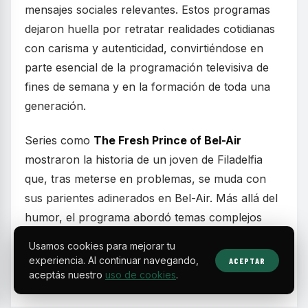
mensajes sociales relevantes. Estos programas
dejaron huella por retratar realidades cotidianas
con carisma y autenticidad, convirtiéndose en
parte esencial de la programación televisiva de
fines de semana y en la formación de toda una
generación.
Series como
The Fresh Prince of Bel-Air
mostraron la historia de un joven de Filadelfia
que, tras meterse en problemas, se muda con
sus parientes adinerados en Bel-Air. Más allá del
humor, el programa abordó temas complejos
como la identidad racial y las diferencias
Usamos cookies para mejorar tu
socioeconómicas, equilibrando risas con
experiencia. Al continuar navegando,
ACEPTAR
momentos emotivos.
aceptás nuestro
uso de cookies
.