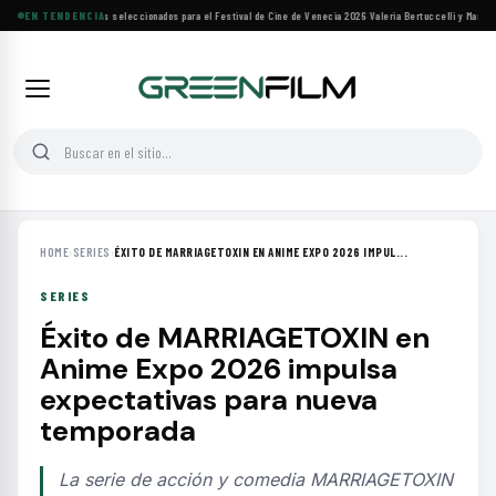
Siete filmes árabes seleccionados para el Festival de Cine de Venecia 2026
EN TENDENCIA
·
Valeria Bertuccelli y Martín R
HOME
›
SERIES
›
ÉXITO DE MARRIAGETOXIN EN ANIME EXPO 2026 IMPUL...
SERIES
Éxito de MARRIAGETOXIN en
Anime Expo 2026 impulsa
expectativas para nueva
temporada
La serie de acción y comedia MARRIAGETOXIN