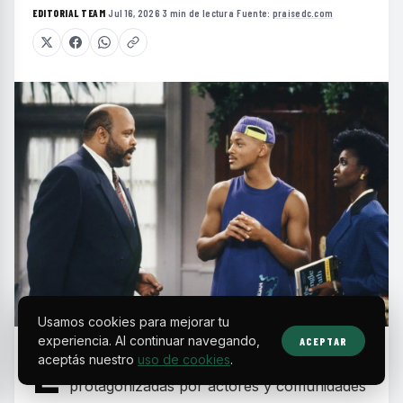
EDITORIAL TEAM
·
Jul 16, 2026
·
3 min de lectura
·
Fuente:
praisedc.com
Usamos cookies para mejorar tu
experiencia. Al continuar navegando,
ACEPTAR
E
n la década de los 90, las sitcoms
aceptás nuestro
uso de cookies
.
protagonizadas por actores y comunidades