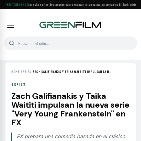
Estrenos de agosto: ocho series destacadas para comenzar la temporada en streaming
EN TENDENCIA
·
Eli Roth critica el
HOME
›
SERIES
›
ZACH GALIFIANAKIS Y TAIKA WAITITI IMPULSAN LA N...
SERIES
Zach Galifianakis y Taika
Waititi impulsan la nueva serie
"Very Young Frankenstein" en
FX
FX prepara una comedia basada en el clásico