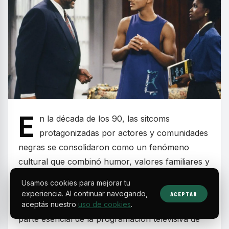
E
n la década de los 90, las sitcoms
protagonizadas por actores y comunidades
negras se consolidaron como un fenómeno
cultural que combinó humor, valores familiares y
mensajes sociales relevantes. Estos programas
Usamos cookies para mejorar tu
dejaron huella por retratar realidades cotidianas
experiencia. Al continuar navegando,
ACEPTAR
con carisma y autenticidad, convirtiéndose en
aceptás nuestro
uso de cookies
.
parte esencial de la programación televisiva de