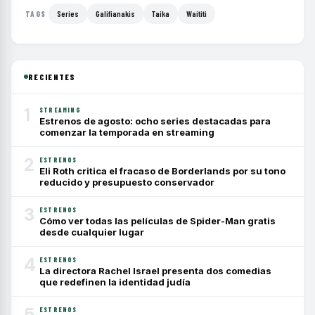
Series
Galifianakis
Taika
Waititi
TAGS
RECIENTES
1
STREAMING
Estrenos de agosto: ocho series destacadas para
comenzar la temporada en streaming
2
ESTRENOS
Eli Roth critica el fracaso de Borderlands por su tono
reducido y presupuesto conservador
3
ESTRENOS
Cómo ver todas las películas de Spider-Man gratis
desde cualquier lugar
4
ESTRENOS
La directora Rachel Israel presenta dos comedias
que redefinen la identidad judía
5
ESTRENOS