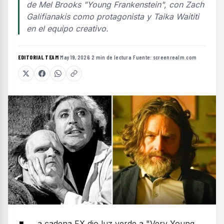
de Mel Brooks "Young Frankenstein", con Zach
Galifianakis como protagonista y Taika Waititi
en el equipo creativo.
EDITORIAL TEAM
·
May 19, 2026
·
2 min de lectura
·
Fuente:
screenrealm.com
a cadena FX dio luz verde a "Very Young