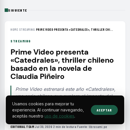
SIGUIENTE
HOME
›
STREAMING
›
PRIME VIDEO PRESENTA «CATEDRALES», THRILLER CHI...
STREAMING
Prime Video presenta
«Catedrales», thriller chileno
basado en la novela de
Claudia Piñeiro
Prime Video estrenará este año «Catedrales»,
una serie chilena que explora el impacto del
silencio y la fe en una familia marcada por un
Usamos cookies para mejorar tu
asesinato sin resolver.
experiencia. Al continuar navegando,
ACEPTAR
aceptás nuestro
uso de cookies
.
EDITORIAL TEAM
·
Jul 30, 2026
·
2 min de lectura
·
Fuente:
librosami.pe