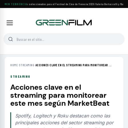
Siete filmes árabes seleccionados para el Festival de Cine de Venecia 2026
EN TENDENCIA
·
Valeria Bertuccelli y Martín R
HOME
›
STREAMING
›
ACCIONES CLAVE EN EL STREAMING PARA MONITOREAR ...
STREAMING
Acciones clave en el
streaming para monitorear
este mes según MarketBeat
Spotify, Logitech y Roku destacan como las
principales acciones del sector streaming por