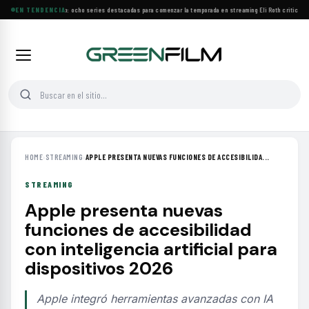
Estrenos de agosto: ocho series destacadas para comenzar la temporada en streaming
EN TENDENCIA
·
Eli Roth critica el
HOME
›
STREAMING
›
APPLE PRESENTA NUEVAS FUNCIONES DE ACCESIBILIDA...
STREAMING
Apple presenta nuevas
funciones de accesibilidad
con inteligencia artificial para
dispositivos 2026
Apple integró herramientas avanzadas con IA