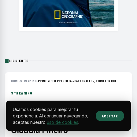
SIGUIENTE
HOME
›
STREAMING
›
PRIME VIDEO PRESENTA «CATEDRALES», THRILLER CHI...
STREAMING
Prime Video presenta
Usamos cookies para mejorar tu
«Catedrales», thriller chileno
experiencia. Al continuar navegando,
ACEPTAR
basado en la novela de
aceptás nuestro
uso de cookies
.
Claudia Piñeiro