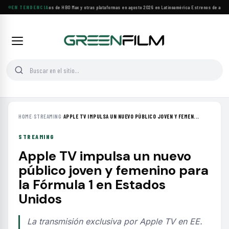
Principales estrenos de HBO Max y otras plataformas en agosto 2026 en Latinoamérica
EN TENDENCIA
·
Estrenos de agosto
HOME
›
STREAMING
›
APPLE TV IMPULSA UN NUEVO PÚBLICO JOVEN Y FEMEN...
STREAMING
Apple TV impulsa un nuevo
público joven y femenino para
la Fórmula 1 en Estados
Unidos
La transmisión exclusiva por Apple TV en EE.