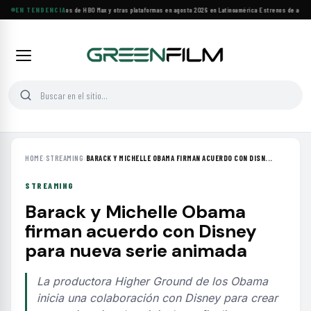
Principales estrenos de HBO Max y otras plataformas en agosto 2026 en Latinoamérica
EN TENDENCIA
·
Estrenos de agosto:
HOME
›
STREAMING
›
BARACK Y MICHELLE OBAMA FIRMAN ACUERDO CON DISN...
STREAMING
Barack y Michelle Obama
firman acuerdo con Disney
para nueva serie animada
La productora Higher Ground de los Obama
inicia una colaboración con Disney para crear