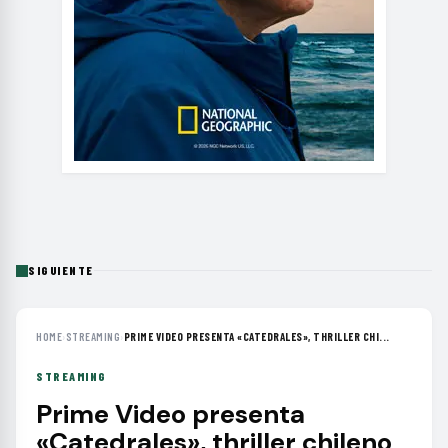
SIGUIENTE
HOME
›
STREAMING
›
PRIME VIDEO PRESENTA «CATEDRALES», THRILLER CHI...
STREAMING
Prime Video presenta
«Catedrales», thriller chileno