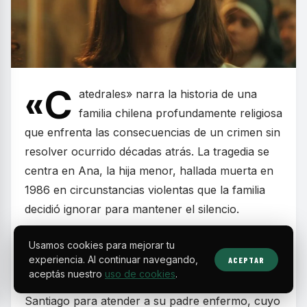
«C
atedrales» narra la historia de una
familia chilena profundamente religiosa
que enfrenta las consecuencias de un crimen sin
resolver ocurrido décadas atrás. La tragedia se
centra en Ana, la hija menor, hallada muerta en
1986 en circunstancias violentas que la familia
decidió ignorar para mantener el silencio.
La serie fluye entre dos tiempos: 1986, cuando el
Usamos cookies para mejorar tu
experiencia. Al continuar navegando,
ACEPTAR
asesinato sacude a la familia Sardá, y 2018,
aceptás nuestro
uso de cookies
.
momento en que Lía, hermana de Ana, regresa a
Santiago para atender a su padre enfermo, cuyo