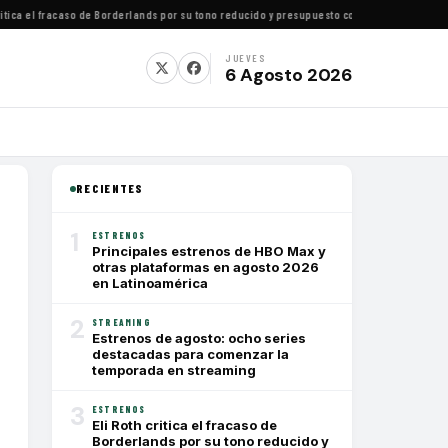
ca el fracaso de Borderlands por su tono reducido y presupuesto conservador
·
Cómo ver to
JUEVES
6 Agosto 2026
RECIENTES
1
ESTRENOS
Principales estrenos de HBO Max y
otras plataformas en agosto 2026
en Latinoamérica
2
STREAMING
Estrenos de agosto: ocho series
destacadas para comenzar la
temporada en streaming
3
ESTRENOS
Eli Roth critica el fracaso de
Borderlands por su tono reducido y