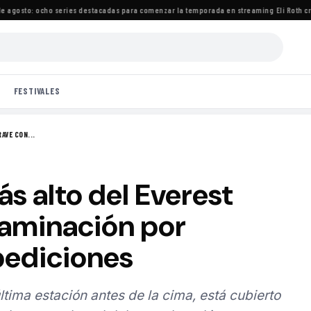
gosto: ocho series destacadas para comenzar la temporada en streaming
·
Eli Roth criti
FESTIVALES
AVE CON...
 alto del Everest
taminación por
pediciones
tima estación antes de la cima, está cubierto