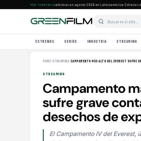
strenos de HBO Max y otras plataformas en agosto 2026 en Latinoamérica
·
Estrenos de a
EN TENDENCIA
ESTRENOS
SERIES
INDUSTRIA
STREAMING
HOME
›
STREAMING
›
CAMPAMENTO MÁS ALTO DEL EVEREST SUFRE GR
STREAMING
Campamento más
sufre grave con
desechos de ex
El Campamento IV del Everest, úl