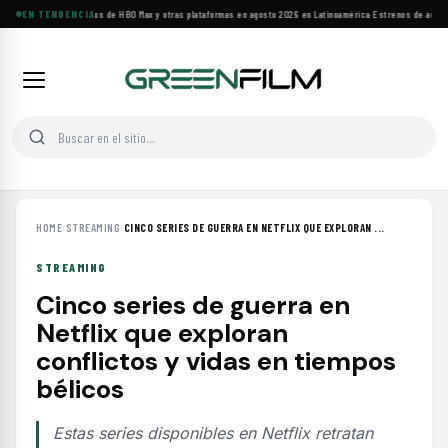
Principales estrenos de HBO Max y otras plataformas en agosto 2026 en Latinoamérica
EN TENDENCIA
·
Estrenos de agosto:
HOME
›
STREAMING
›
CINCO SERIES DE GUERRA EN NETFLIX QUE EXPLORAN ...
STREAMING
Cinco series de guerra en
Netflix que exploran
conflictos y vidas en tiempos
bélicos
Estas series disponibles en Netflix retratan