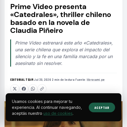
Prime Video presenta
«Catedrales», thriller chileno
basado en la novela de
Claudia Piñeiro
Prime Video estrenará este año «Catedrales»,
una serie chilena que explora el impacto del
silencio y la fe en una familia marcada por un
asesinato sin resolver.
EDITORIAL TEAM
·
Jul 30, 2026
·
2 min de lectura
·
Fuente:
librosami.pe
Usamos cookies para mejorar tu
experiencia. Al continuar navegando,
ACEPTAR
aceptás nuestro
uso de cookies
.