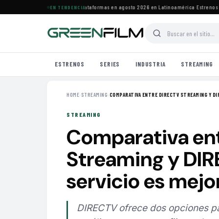
 estrenos de HBO Max y otras plataformas en agosto 2026 en Latinoamérica
·
Estrenos de 
EN TENDENCIA
ESTRENOS
SERIES
INDUSTRIA
STREAMING
HOME
›
STREAMING
›
COMPARATIVA ENTRE DIRECTV STREAMING Y DIR
STREAMING
Comparativa en
Streaming y DIRE
servicio es mejo
DIRECTV ofrece dos opciones par