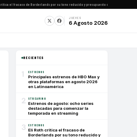
tica el fracaso de Borderlands por su tono reducido y presupuesto conservador
·
Cómo ver 
JUEVES
6 Agosto 2026
RECIENTES
1
ESTRENOS
Principales estrenos de HBO Max y
otras plataformas en agosto 2026
en Latinoamérica
2
STREAMING
Estrenos de agosto: ocho series
destacadas para comenzar la
temporada en streaming
3
ESTRENOS
Eli Roth critica el fracaso de
Borderlands por su tono reducido y