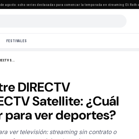
agosto: ocho series destacadas para comenzar la temporada en streaming
·
Eli Roth cri
FESTIVALES
ECTV S...
tre DIRECTV
CTV Satellite: ¿Cuál
r para ver deportes?
a ver televisión: streaming sin contrato o