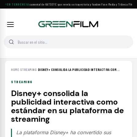
Llega a cines el documental de KATSEYE que revela su trayectoria y fandom
EN TENDENCIA
·
Fuse Media y Tribeca Films se 
HOME
›
STREAMING
›
DISNEY+ CONSOLIDA LA PUBLICIDAD INTERACTIVA COM...
STREAMING
Disney+ consolida la
publicidad interactiva como
estándar en su plataforma de
streaming
La plataforma Disney+ ha convertido sus