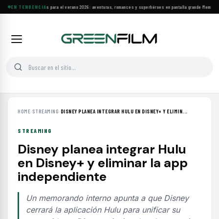
Estrenos y clásicos para el verano 2026: aventuras, romances y superhéroes en pantalla grande
EN TENDENCIA
·
Memoria y 
HOME
›
STREAMING
›
DISNEY PLANEA INTEGRAR HULU EN DISNEY+ Y ELIMIN...
STREAMING
Disney planea integrar Hulu
en Disney+ y eliminar la app
independiente
Un memorando interno apunta a que Disney
cerrará la aplicación Hulu para unificar su