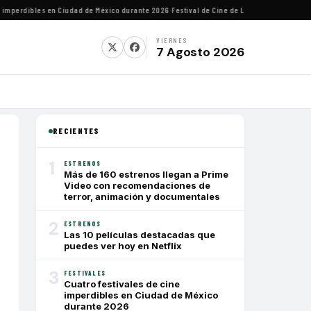
mperdibles en Ciudad de México durante 2026
·
Festival de Cine de Lima homenajeará al di
VIERNES
7 Agosto 2026
RECIENTES
1
ESTRENOS
Más de 160 estrenos llegan a Prime
Video con recomendaciones de
terror, animación y documentales
2
ESTRENOS
Las 10 películas destacadas que
puedes ver hoy en Netflix
3
FESTIVALES
Cuatro festivales de cine
imperdibles en Ciudad de México
durante 2026