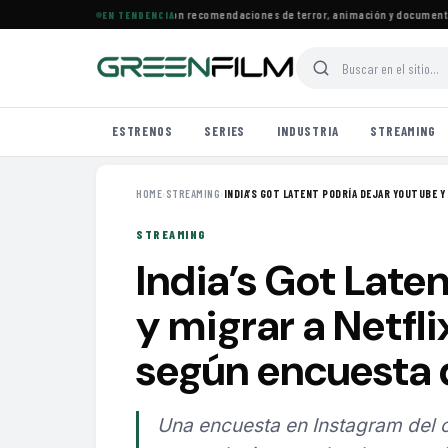
strenos llegan a Prime Video con recomendaciones de terror, animación y documentales
EN TENDENCIA
ESTRENOS
SERIES
INDUSTRIA
STREAMING
HOME
›
STREAMING
›
INDIA’S GOT LATENT PODRÍA DEJAR YOUTUBE Y 
STREAMING
India’s Got Late
y migrar a Netfl
según encuesta 
Una encuesta en Instagram del