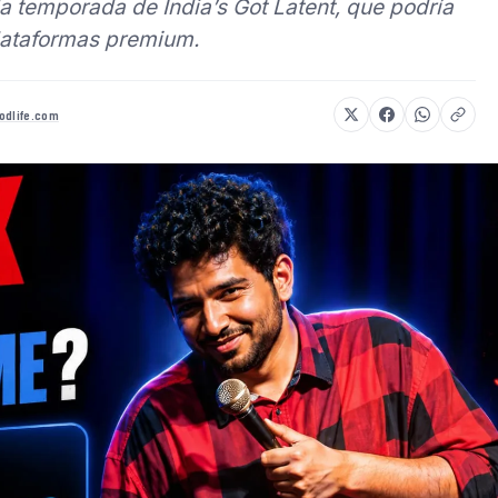
 temporada de India’s Got Latent, que podría
lataformas premium.
odlife.com