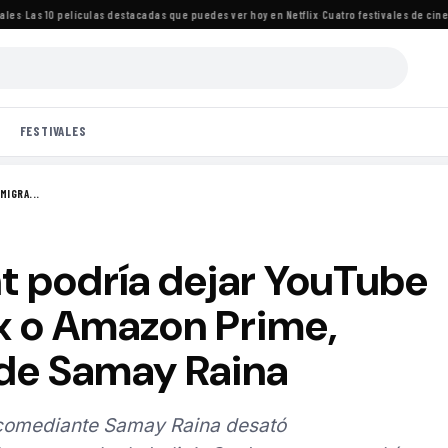
·
Las 10 películas destacadas que puedes ver hoy en Netflix
·
Cuatro festivales de cine i
FESTIVALES
MIGRA...
nt podría dejar YouTube
ix o Amazon Prime,
de Samay Raina
 comediante Samay Raina desató