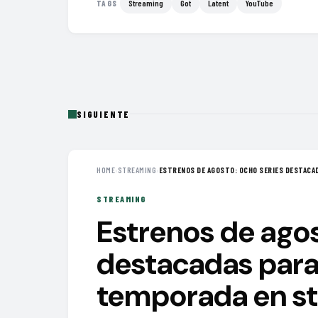
Streaming
Got
Latent
YouTube
TAGS
SIGUIENTE
HOME
›
STREAMING
›
ESTRENOS DE AGOSTO: OCHO SERIES DESTACAD
STREAMING
Estrenos de agos
destacadas para
temporada en s