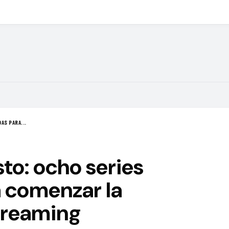
AS PARA...
to: ocho series
 comenzar la
treaming