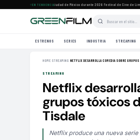
ivales de cine imperdibles en Ciudad de México durante 2026
·
Festival de Cine de Lima 
EN TENDENCIA
ESTRENOS
SERIES
INDUSTRIA
STREAMING
HOME
›
STREAMING
›
NETFLIX DESARROLLA COMEDIA SOBRE GRUPOS 
STREAMING
Netflix desarrol
grupos tóxicos 
Tisdale
Netflix produce una nueva serie