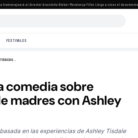
homenajeará al director brasileño Kleber Mendonça Filho
·
Llega a cines el documental d
FESTIVALES
TÓXICOS...
la comedia sobre
de madres con Ashley
 basada en las experiencias de Ashley Tisdale