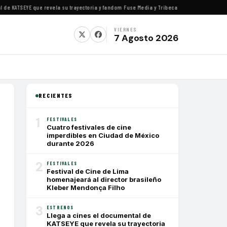
e KATSEYE que revela su trayectoria y fandom
·
Fuse Media y Tribeca Films se alían para e
VIERNES
7 Agosto 2026
RECIENTES
1
FESTIVALES
Cuatro festivales de cine
imperdibles en Ciudad de México
durante 2026
2
FESTIVALES
Festival de Cine de Lima
homenajeará al director brasileño
Kleber Mendonça Filho
3
ESTRENOS
Llega a cines el documental de
KATSEYE que revela su trayectoria