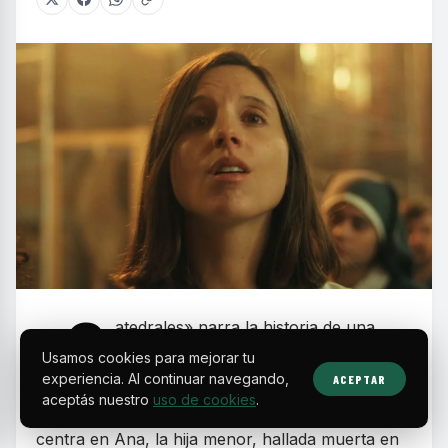
«C
atedrales» narra la historia de una
familia chilena profundamente religiosa
Usamos cookies para mejorar tu
experiencia. Al continuar navegando,
ACEPTAR
que enfrenta las consecuencias de un crimen sin
aceptás nuestro
uso de cookies
.
resolver ocurrido décadas atrás. La tragedia se
centra en Ana, la hija menor, hallada muerta en