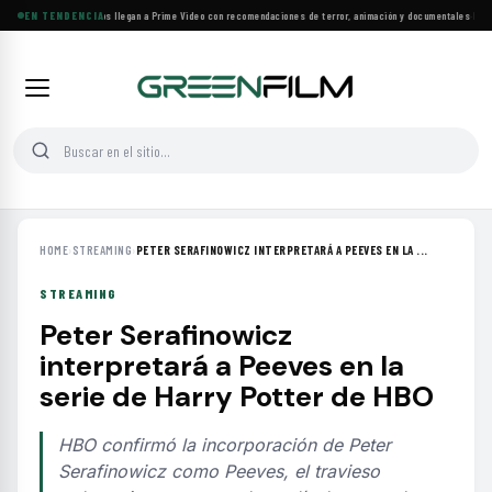
Más de 160 estrenos llegan a Prime Video con recomendaciones de terror, animación y documentales
EN TENDENCIA
·
Las 10
HOME
›
STREAMING
›
PETER SERAFINOWICZ INTERPRETARÁ A PEEVES EN LA ...
STREAMING
Peter Serafinowicz
interpretará a Peeves en la
serie de Harry Potter de HBO
HBO confirmó la incorporación de Peter
Serafinowicz como Peeves, el travieso