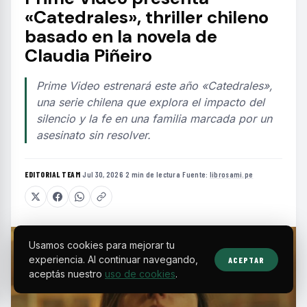
«Catedrales», thriller chileno
basado en la novela de
Claudia Piñeiro
Prime Video estrenará este año «Catedrales»,
una serie chilena que explora el impacto del
silencio y la fe en una familia marcada por un
asesinato sin resolver.
EDITORIAL TEAM
·
Jul 30, 2026
·
2 min de lectura
·
Fuente:
librosami.pe
Usamos cookies para mejorar tu
experiencia. Al continuar navegando,
ACEPTAR
aceptás nuestro
uso de cookies
.