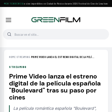
Cuatro festivales de cine imperdibles en Ciudad de México durante 2026
EN TENDENCIA
·
Festival de Cine de Lima homenajea
HOME
›
STREAMING
›
PRIME VIDEO LANZA EL ESTRENO DIGITAL DE LA PELÍ...
STREAMING
Prime Video lanza el estreno
digital de la película española
"Boulevard" tras su paso por
cines
La película romántica española "Boulevard",