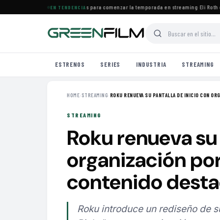
 agosto: ocho series destacadas para comenzar la temporada en streaming
·
Eli Roth cri
EN TENDENCIA
ESTRENOS
SERIES
INDUSTRIA
STREAMING
HOME
›
STREAMING
›
ROKU RENUEVA SU PANTALLA DE INICIO CON ORG
STREAMING
Roku renueva su 
organización por
contenido dest
Roku introduce un rediseño de su