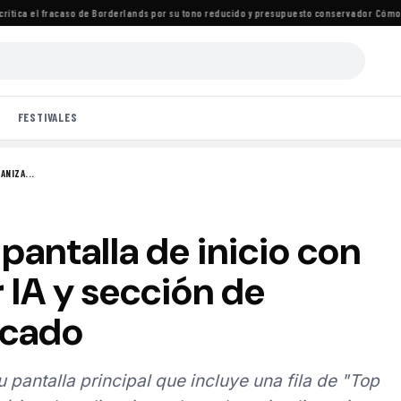
tica el fracaso de Borderlands por su tono reducido y presupuesto conservador
·
Cómo ver 
FESTIVALES
ANIZA...
pantalla de inicio con
 IA y sección de
acado
 pantalla principal que incluye una fila de "Top