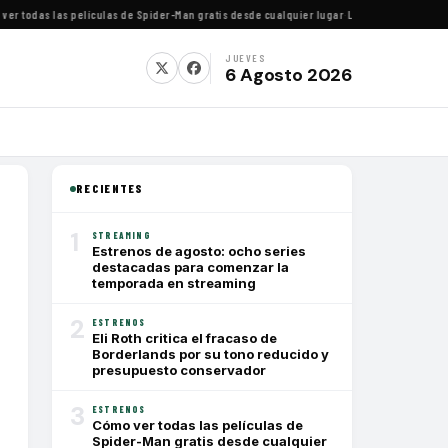
todas las películas de Spider-Man gratis desde cualquier lugar
·
La directora Rachel Isr
JUEVES
6 Agosto 2026
RECIENTES
1
STREAMING
Estrenos de agosto: ocho series
destacadas para comenzar la
temporada en streaming
2
ESTRENOS
Eli Roth critica el fracaso de
Borderlands por su tono reducido y
presupuesto conservador
3
ESTRENOS
Cómo ver todas las películas de
Spider-Man gratis desde cualquier