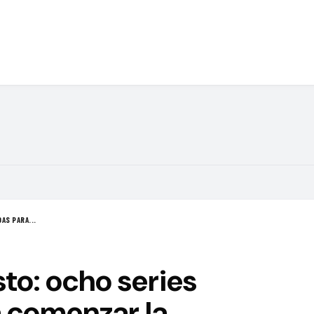
AS PARA...
to: ocho series
 comenzar la