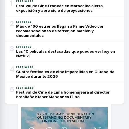
1
FESTIVALES
Festival de Cine Francés en Maracaibo cierra
exposición y abre ciclo de proyecciones
2
ESTRENOS
Más de 160 estrenos llegan a Prime Video con
recomendaciones de terror, animación y
documentales
3
ESTRENOS
Las 10 películas destacadas que puedes ver hoy en
Netflix
4
FESTIVALES
Cuatro festivales de cine imperdibles en Ciudad de
México durante 2026
5
FESTIVALES
Festival de Cine de Lima homenajeará al director
brasileño Kleber Mendonça Filho