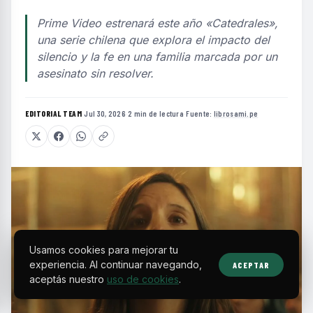
Prime Video estrenará este año «Catedrales»,
una serie chilena que explora el impacto del
silencio y la fe en una familia marcada por un
asesinato sin resolver.
EDITORIAL TEAM
·
Jul 30, 2026
·
2 min de lectura
·
Fuente:
librosami.pe
Usamos cookies para mejorar tu
experiencia. Al continuar navegando,
ACEPTAR
aceptás nuestro
uso de cookies
.