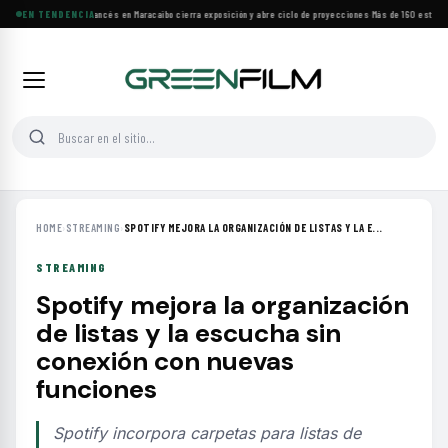
Festival de Cine Francés en Maracaibo cierra exposición y abre ciclo de proyecciones
EN TENDENCIA
·
Más de 160 estrenos
HOME
›
STREAMING
›
SPOTIFY MEJORA LA ORGANIZACIÓN DE LISTAS Y LA E...
STREAMING
Spotify mejora la organización
de listas y la escucha sin
conexión con nuevas
funciones
Spotify incorpora carpetas para listas de