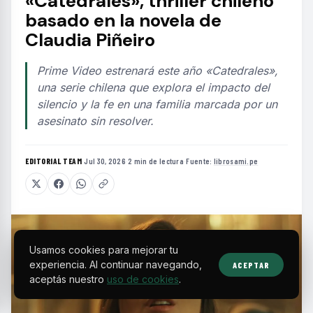
«Catedrales», thriller chileno
basado en la novela de
Claudia Piñeiro
Prime Video estrenará este año «Catedrales»,
una serie chilena que explora el impacto del
silencio y la fe en una familia marcada por un
asesinato sin resolver.
EDITORIAL TEAM
·
Jul 30, 2026
·
2 min de lectura
·
Fuente:
librosami.pe
Usamos cookies para mejorar tu
experiencia. Al continuar navegando,
ACEPTAR
aceptás nuestro
uso de cookies
.