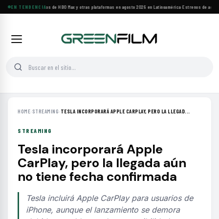
Principales estrenos de HBO Max y otras plataformas en agosto 2026 en Latinoamérica
EN TENDENCIA
·
Estrenos de agosto:
HOME
›
STREAMING
›
TESLA INCORPORARÁ APPLE CARPLAY, PERO LA LLEGAD...
STREAMING
Tesla incorporará Apple
CarPlay, pero la llegada aún
no tiene fecha confirmada
Tesla incluirá Apple CarPlay para usuarios de
iPhone, aunque el lanzamiento se demora