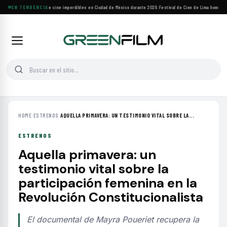
Cuatro festivales de cine imperdibles en Ciudad de México durante 2026
EN TENDENCIA
·
Festival de Cine de Lima homenajea
HOME
›
ESTRENOS
›
AQUELLA PRIMAVERA: UN TESTIMONIO VITAL SOBRE LA...
ESTRENOS
Aquella primavera: un
testimonio vital sobre la
participación femenina en la
Revolución Constitucionalista
El documental de Mayra Poueriet recupera la