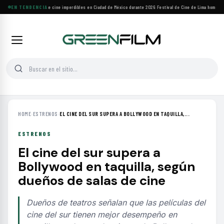
Cuatro festivales de cine imperdibles en Ciudad de México durante 2026
EN TENDENCIA
·
Festival de Cine de Lima homenajea
HOME
›
ESTRENOS
›
EL CINE DEL SUR SUPERA A BOLLYWOOD EN TAQUILLA,...
ESTRENOS
El cine del sur supera a
Bollywood en taquilla, según
dueños de salas de cine
Dueños de teatros señalan que las películas del
cine del sur tienen mejor desempeño en