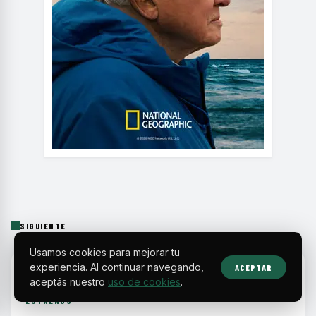
SIGUIENTE
Usamos cookies para mejorar tu
experiencia. Al continuar navegando,
ACEPTAR
HOME
›
ESTRENOS
›
ELI ROTH CRITICA EL FRACASO DE BORDERLANDS POR ...
aceptás nuestro
uso de cookies
.
ESTRENOS