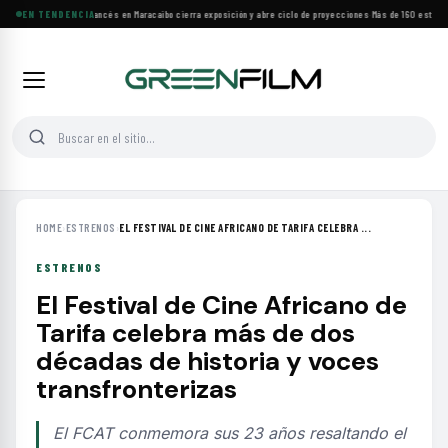
Festival de Cine Francés en Maracaibo cierra exposición y abre ciclo de proyecciones
EN TENDENCIA
·
Más de 160 estrenos
HOME
›
ESTRENOS
›
EL FESTIVAL DE CINE AFRICANO DE TARIFA CELEBRA ...
ESTRENOS
El Festival de Cine Africano de
Tarifa celebra más de dos
décadas de historia y voces
transfronterizas
El FCAT conmemora sus 23 años resaltando el