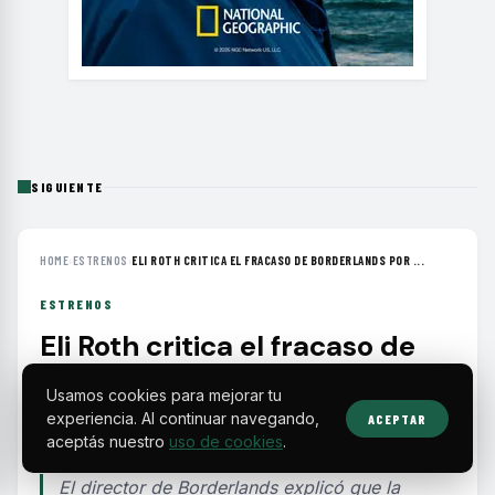
SIGUIENTE
HOME
›
ESTRENOS
›
ELI ROTH CRITICA EL FRACASO DE BORDERLANDS POR ...
ESTRENOS
Eli Roth critica el fracaso de
Borderlands por su tono
Usamos cookies para mejorar tu
reducido y presupuesto
experiencia. Al continuar navegando,
ACEPTAR
conservador
aceptás nuestro
uso de cookies
.
El director de Borderlands explicó que la