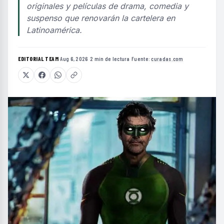
originales y películas de drama, comedia y
suspenso que renovarán la cartelera en
Latinoamérica.
EDITORIAL TEAM
·
Aug 6, 2026
·
2 min de lectura
·
Fuente:
curadas.com