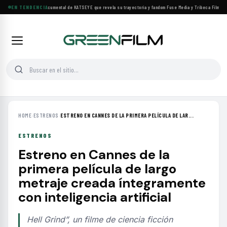
Llega a cines el documental de KATSEYE que revela su trayectoria y fandom
EN TENDENCIA
·
Fuse Media y Tribeca Films se 
HOME
›
ESTRENOS
›
ESTRENO EN CANNES DE LA PRIMERA PELÍCULA DE LAR...
ESTRENOS
Estreno en Cannes de la
primera película de largo
metraje creada íntegramente
con inteligencia artificial
Hell Grind”, un filme de ciencia ficción