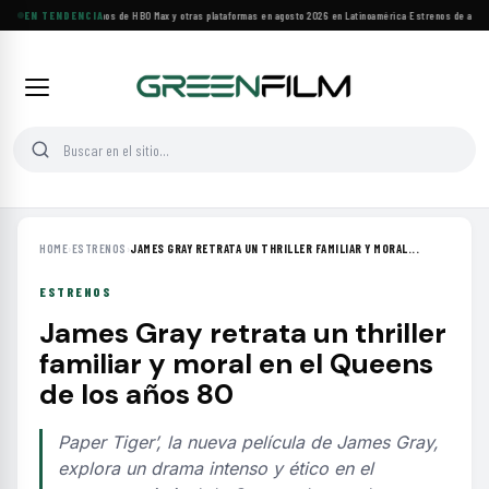
Principales estrenos de HBO Max y otras plataformas en agosto 2026 en Latinoamérica
EN TENDENCIA
·
Estrenos de agosto
HOME
›
ESTRENOS
›
JAMES GRAY RETRATA UN THRILLER FAMILIAR Y MORAL...
ESTRENOS
James Gray retrata un thriller
familiar y moral en el Queens
de los años 80
Paper Tiger’, la nueva película de James Gray,
explora un drama intenso y ético en el