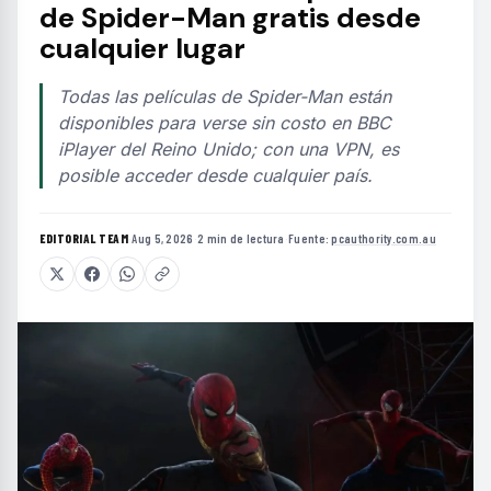
de Spider-Man gratis desde
cualquier lugar
Todas las películas de Spider-Man están
disponibles para verse sin costo en BBC
iPlayer del Reino Unido; con una VPN, es
posible acceder desde cualquier país.
EDITORIAL TEAM
·
Aug 5, 2026
·
2 min de lectura
·
Fuente:
pcauthority.com.au