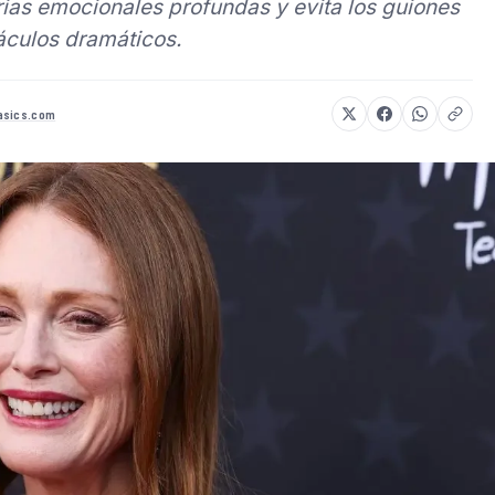
orias emocionales profundas y evita los guiones
áculos dramáticos.
asics.com