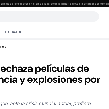
mo de los eclipses en el cine a lo largo de la historia
·
Siete filmes árabes seleccionados
FESTIVALES
 CON ...
echaza películas de
ncia y explosiones por
ue, ante la crisis mundial actual, prefiere