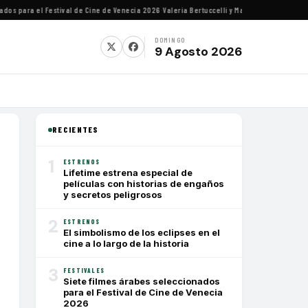
 para el Festival de Cine de Venecia 2026
·
Valeria Bertuccelli y Martín Rejtman ofrecerá
DOMINGO
9 Agosto 2026
RECIENTES
1
ESTRENOS
Lifetime estrena especial de
películas con historias de engaños
y secretos peligrosos
2
ESTRENOS
El simbolismo de los eclipses en el
cine a lo largo de la historia
3
FESTIVALES
Siete filmes árabes seleccionados
para el Festival de Cine de Venecia
2026