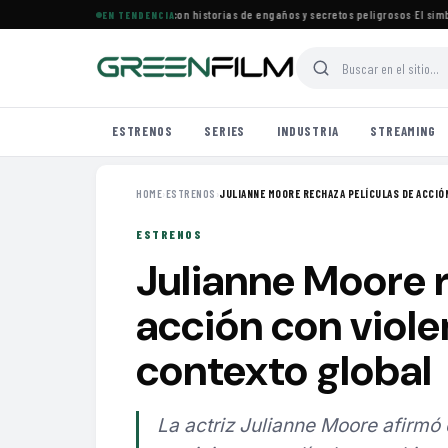
estrena especial de películas con historias de engaños y secretos peligrosos
·
El simbolis
EN TENDENCIA
ESTRENOS
SERIES
INDUSTRIA
STREAMING
HOME
›
ESTRENOS
›
JULIANNE MOORE RECHAZA PELÍCULAS DE ACCIÓN
ESTRENOS
Julianne Moore r
acción con viole
contexto global
La actriz Julianne Moore afirmó q