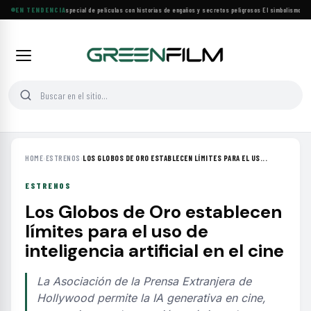
Lifetime estrena especial de películas con historias de engaños y secretos peligrosos
EN TENDENCIA
·
El simbolismo de lo
HOME
›
ESTRENOS
›
LOS GLOBOS DE ORO ESTABLECEN LÍMITES PARA EL US...
ESTRENOS
Los Globos de Oro establecen
límites para el uso de
inteligencia artificial en el cine
La Asociación de la Prensa Extranjera de
Hollywood permite la IA generativa en cine,