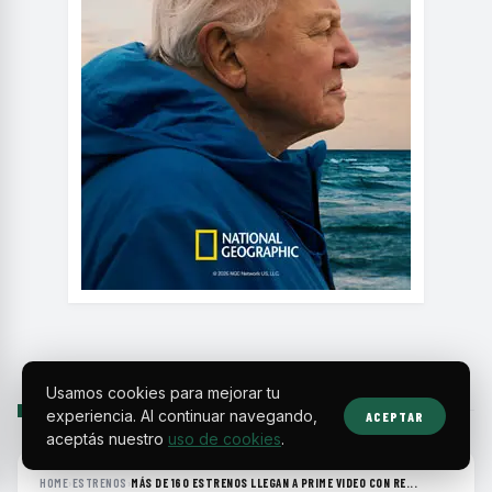
Usamos cookies para mejorar tu
SIGUIENTE
experiencia. Al continuar navegando,
ACEPTAR
aceptás nuestro
uso de cookies
.
HOME
›
ESTRENOS
›
MÁS DE 160 ESTRENOS LLEGAN A PRIME VIDEO CON RE...