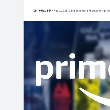
·
Aug 7, 2026
·
2 min de lectura
·
Fuente:
es.ign.c
EDITORIAL TEAM