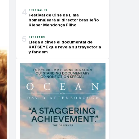
4
FESTIVALES
Festival de Cine de Lima
homenajeará al director brasileño
Kleber Mendonça Filho
5
ESTRENOS
Llega a cines el documental de
KATSEYE que revela su trayectoria
y fandom