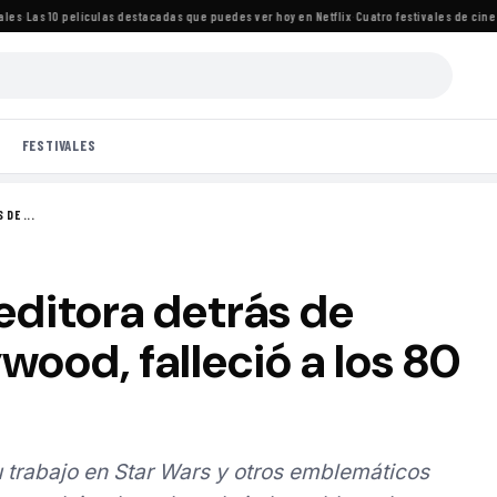
·
Las 10 películas destacadas que puedes ver hoy en Netflix
·
Cuatro festivales de cine im
FESTIVALES
DE ...
 editora detrás de
wood, falleció a los 80
 trabajo en Star Wars y otros emblemáticos