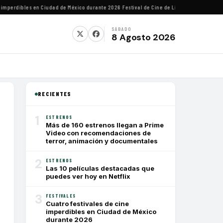
perdibles en Ciudad de México durante 2026
·
Festival de Cine de Lima homenajeará al di
SÁBADO
8 Agosto 2026
RECIENTES
1
ESTRENOS
Más de 160 estrenos llegan a Prime
Video con recomendaciones de
terror, animación y documentales
2
ESTRENOS
Las 10 películas destacadas que
puedes ver hoy en Netflix
3
FESTIVALES
Cuatro festivales de cine
imperdibles en Ciudad de México
durante 2026