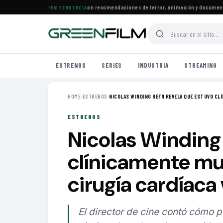
estrenos llegan a Prime Video con recomendaciones de terror, animación y documentale
EN TENDENCIA
ESTRENOS
SERIES
INDUSTRIA
STREAMING
HOME
›
ESTRENOS
›
NICOLAS WINDING REFN REVELA QUE ESTUVO CLÍ
ESTRENOS
Nicolas Winding 
clínicamente mu
cirugía cardíaca 
El director de cine contó cómo 