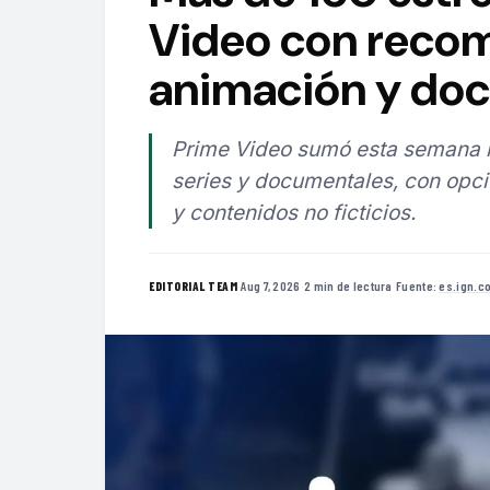
Video con recom
animación y do
Prime Video sumó esta semana má
series y documentales, con opci
y contenidos no ficticios.
·
Aug 7, 2026
·
2 min de lectura
·
Fuente:
es.ign.c
EDITORIAL TEAM