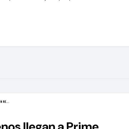
N RE...
nos llegan a Prime