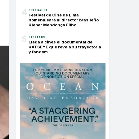
4
FESTIVALES
Festival de Cine de Lima
homenajeará al director brasileño
Kleber Mendonça Filho
5
ESTRENOS
Llega a cines el documental de
KATSEYE que revela su trayectoria
y fandom