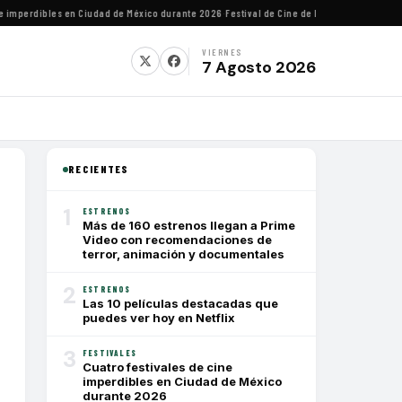
mperdibles en Ciudad de México durante 2026
·
Festival de Cine de Lima homenajeará al d
VIERNES
7 Agosto 2026
RECIENTES
1
ESTRENOS
Más de 160 estrenos llegan a Prime
Video con recomendaciones de
terror, animación y documentales
2
ESTRENOS
Las 10 películas destacadas que
puedes ver hoy en Netflix
3
FESTIVALES
Cuatro festivales de cine
imperdibles en Ciudad de México
durante 2026