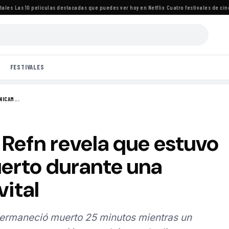
s
·
Las 10 películas destacadas que puedes ver hoy en Netflix
·
Cuatro festivales de cine i
FESTIVALES
NICAM...
Refn revela que estuvo
erto durante una
vital
permaneció muerto 25 minutos mientras un