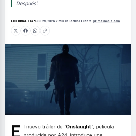
Después'.
EDITORIAL TEAM
·
Jul 29, 2026
·
2 min de lectura
·
Fuente:
pk.mashable.com
E
l nuevo tráiler de
'Onslaught'
, película
producida por A24, introduce una