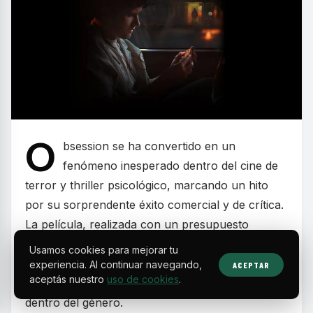
O
bsession se ha convertido en un
fenómeno inesperado dentro del cine de
terror y thriller psicológico, marcando un hito
por su sorprendente éxito comercial y de crítica.
La película, realizada con un presupuesto
inferior al millón de dólares, ha logrado recaudar
Usamos cookies para mejorar tu
casi 450 millones a nivel mundial, algo casi
experiencia. Al continuar navegando,
ACEPTAR
aceptás nuestro
uso de cookies
.
inaudito para una producción independiente
dentro del género.