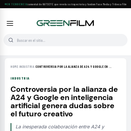
Llega a cines el documental de KATSEYE que revela su trayectoria y fandom
EN TENDENCIA
·
Fuse Media y Tribeca Films se a
HOME
›
INDUSTRIA
›
CONTROVERSIA POR LA ALIANZA DE A24 Y GOOGLE EN ...
INDUSTRIA
Controversia por la alianza de
A24 y Google en inteligencia
artificial genera dudas sobre
el futuro creativo
La inesperada colaboración entre A24 y