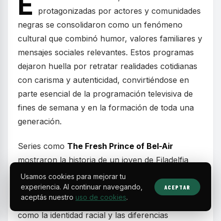
E
protagonizadas por actores y comunidades
negras se consolidaron como un fenómeno
cultural que combinó humor, valores familiares y
mensajes sociales relevantes. Estos programas
dejaron huella por retratar realidades cotidianas
con carisma y autenticidad, convirtiéndose en
parte esencial de la programación televisiva de
fines de semana y en la formación de toda una
generación.
Series como
The Fresh Prince of Bel-Air
mostraron la historia de un joven de Filadelfia
que, tras meterse en problemas, se muda con
Usamos cookies para mejorar tu
sus parientes adinerados en Bel-Air. Más allá del
experiencia. Al continuar navegando,
ACEPTAR
aceptás nuestro
uso de cookies
.
humor, el programa abordó temas complejos
como la identidad racial y las diferencias