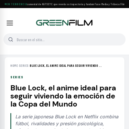
Llega a cines el documental de KATSEYE que revela su trayectoria y fandom
EN TENDENCIA
·
Fuse Media y Tribeca Films se 
HOME
›
SERIES
›
BLUE LOCK, EL ANIME IDEAL PARA SEGUIR VIVIENDO ...
SERIES
Blue Lock, el anime ideal para
seguir viviendo la emoción de
la Copa del Mundo
La serie japonesa Blue Lock en Netflix combina
fútbol, rivalidades y presión psicológica,