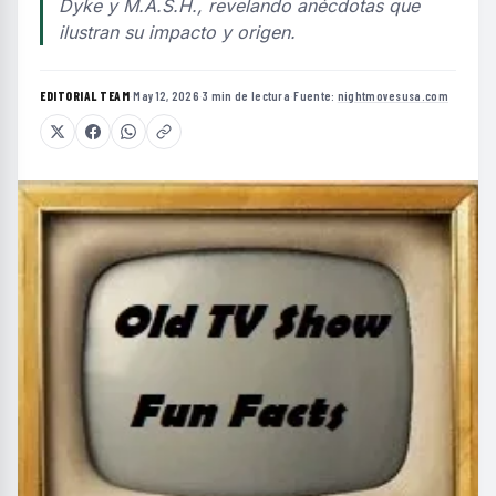
Dyke y M.A.S.H., revelando anécdotas que
ilustran su impacto y origen.
EDITORIAL TEAM
·
May 12, 2026
·
3 min de lectura
·
Fuente:
nightmovesusa.com