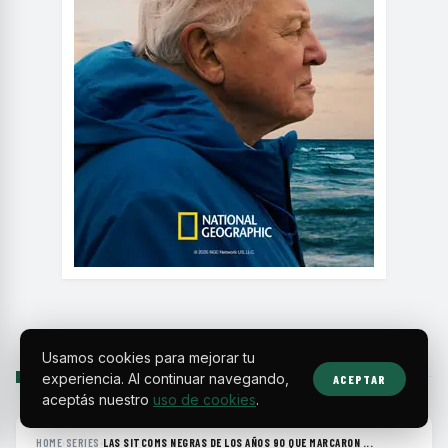
Usamos cookies para mejorar tu
SIGUIENTE
experiencia. Al continuar navegando,
ACEPTAR
aceptás nuestro
uso de cookies
.
HOME
›
SERIES
›
LAS SITCOMS NEGRAS DE LOS AÑOS 90 QUE MARCARON ...