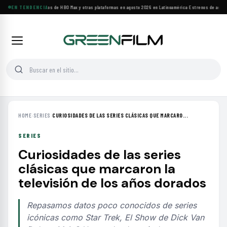
Principales estrenos de HBO Max y otras plataformas en agosto 2026 en Latinoamérica
EN TENDENCIA
·
Estrenos de agosto:
HOME
›
SERIES
›
CURIOSIDADES DE LAS SERIES CLÁSICAS QUE MARCARO...
SERIES
Curiosidades de las series
clásicas que marcaron la
televisión de los años dorados
Repasamos datos poco conocidos de series
icónicas como Star Trek, El Show de Dick Van