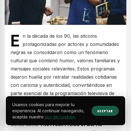
E
n la década de los 90, las sitcoms
protagonizadas por actores y comunidades
negras se consolidaron como un fenómeno
cultural que combinó humor, valores familiares y
mensajes sociales relevantes. Estos programas
dejaron huella por retratar realidades cotidianas
con carisma y autenticidad, convirtiéndose en
parte esencial de la programación televisiva de
fines de semana y en la formación de toda una
Usamos cookies para mejorar tu
generación.
experiencia. Al continuar navegando,
ACEPTAR
aceptás nuestro
uso de cookies
.
Series como
The Fresh Prince of Bel-Air