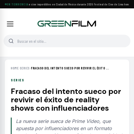
Cuatro festivales de cine imperdibles en Ciudad de México durante 2026
EN TENDENCIA
·
Festival de Cine de Lima homenajea
HOME
›
SERIES
›
FRACASO DEL INTENTO SUECO POR REVIVIR EL ÉXITO ...
SERIES
Fracaso del intento sueco por
revivir el éxito de reality
shows con influenciadores
La nueva serie sueca de Prime Video, que
apuesta por influenciadores en un formato