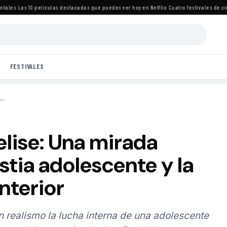
es
·
Las 10 películas destacadas que puedes ver hoy en Netflix
·
Cuatro festivales de cine 
FESTIVALES
..
elise: Una mirada
stia adolescente y la
nterior
n realismo la lucha interna de una adolescente