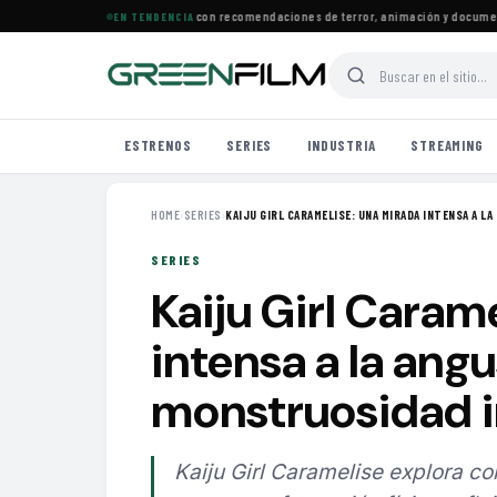
 estrenos llegan a Prime Video con recomendaciones de terror, animación y documental
EN TENDENCIA
ESTRENOS
SERIES
INDUSTRIA
STREAMING
HOME
›
SERIES
›
KAIJU GIRL CARAMELISE: UNA MIRADA INTENSA A LA .
SERIES
Kaiju Girl Caram
intensa a la angu
monstruosidad i
Kaiju Girl Caramelise explora co