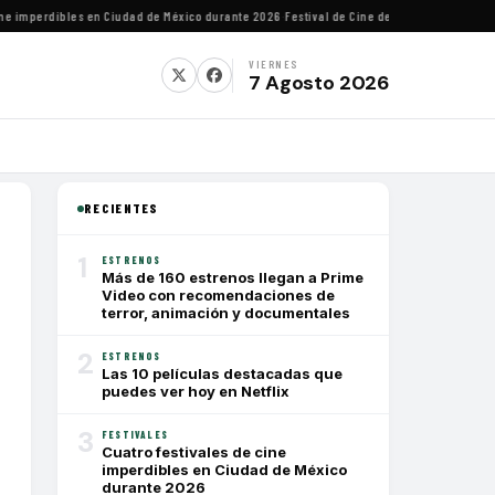
imperdibles en Ciudad de México durante 2026
·
Festival de Cine de Lima homenajeará al 
VIERNES
7 Agosto 2026
RECIENTES
1
ESTRENOS
Más de 160 estrenos llegan a Prime
Video con recomendaciones de
terror, animación y documentales
2
ESTRENOS
Las 10 películas destacadas que
puedes ver hoy en Netflix
3
FESTIVALES
Cuatro festivales de cine
imperdibles en Ciudad de México
durante 2026