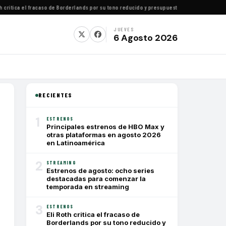
ritica el fracaso de Borderlands por su tono reducido y presupuesto conservador
·
Cómo ver
JUEVES
6 Agosto 2026
RECIENTES
1
ESTRENOS
Principales estrenos de HBO Max y
otras plataformas en agosto 2026
en Latinoamérica
2
STREAMING
Estrenos de agosto: ocho series
destacadas para comenzar la
temporada en streaming
3
ESTRENOS
Eli Roth critica el fracaso de
Borderlands por su tono reducido y