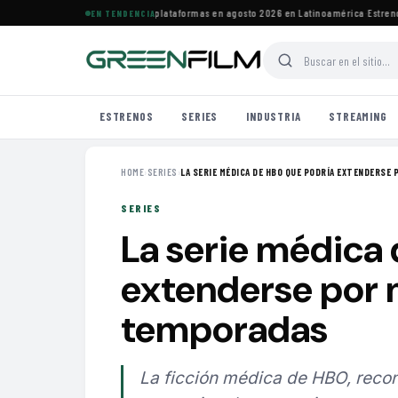
s estrenos de HBO Max y otras plataformas en agosto 2026 en Latinoamérica
·
Estrenos d
EN TENDENCIA
ESTRENOS
SERIES
INDUSTRIA
STREAMING
HOME
›
SERIES
›
LA SERIE MÉDICA DE HBO QUE PODRÍA EXTENDERSE P
SERIES
La serie médica
extenderse por 
temporadas
La ficción médica de HBO, recon