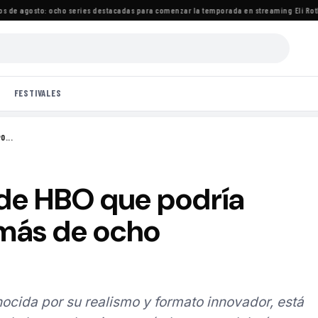
e agosto: ocho series destacadas para comenzar la temporada en streaming
·
Eli Roth c
FESTIVALES
O...
 de HBO que podría
más de ocho
ocida por su realismo y formato innovador, está