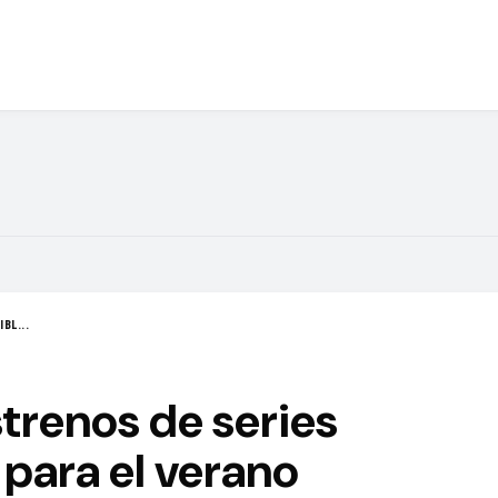
BL...
strenos de series
para el verano