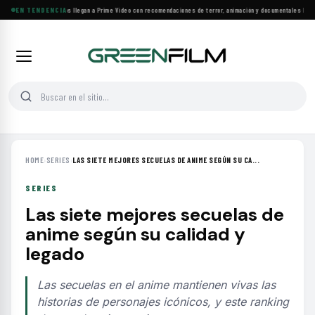
Más de 160 estrenos llegan a Prime Video con recomendaciones de terror, animación y documentales
EN TENDENCIA
·
Las 1
HOME
›
SERIES
›
LAS SIETE MEJORES SECUELAS DE ANIME SEGÚN SU CA...
SERIES
Las siete mejores secuelas de
anime según su calidad y
legado
Las secuelas en el anime mantienen vivas las
historias de personajes icónicos, y este ranking