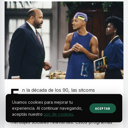
E
n la década de los 90, las sitcoms
protagonizadas por actores y comunidades
Usamos cookies para mejorar tu
negras se consolidaron como un fenómeno
experiencia. Al continuar navegando,
ACEPTAR
cultural que combinó humor, valores familiares y
aceptás nuestro
uso de cookies
.
mensajes sociales relevantes. Estos programas