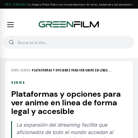
Más de 160 estrenos llegan a Prime Video con recomendaciones de terror, animación y documentales
EN TENDENCIA
·
Las 1
HOME
›
SERIES
›
PLATAFORMAS Y OPCIONES PARA VER ANIME EN LÍNEA ...
SERIES
Plataformas y opciones para
ver anime en línea de forma
legal y accesible
La expansión del streaming facilita que
aficionados de todo el mundo accedan al