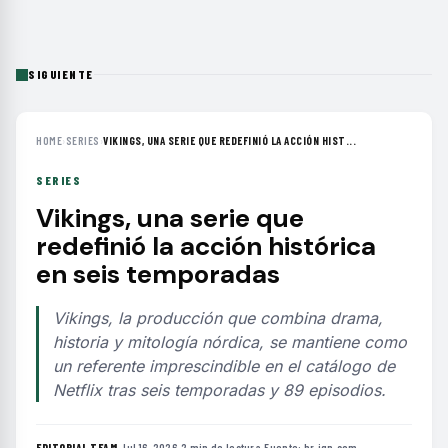
SIGUIENTE
HOME
›
SERIES
›
VIKINGS, UNA SERIE QUE REDEFINIÓ LA ACCIÓN HIST...
SERIES
Vikings, una serie que
redefinió la acción histórica
en seis temporadas
Vikings, la producción que combina drama,
historia y mitología nórdica, se mantiene como
un referente imprescindible en el catálogo de
Netflix tras seis temporadas y 89 episodios.
EDITORIAL TEAM
·
Jul 16, 2026
·
2 min de lectura
·
Fuente:
br.ign.com