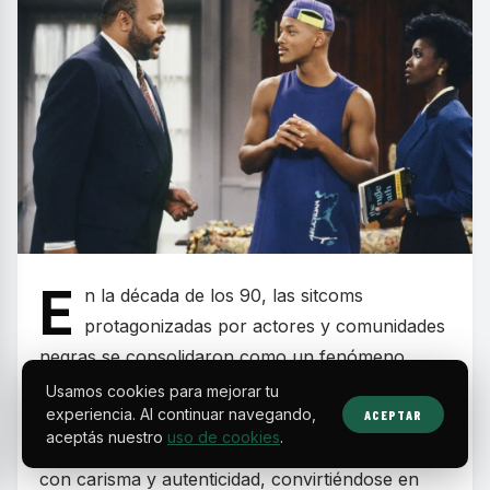
E
n la década de los 90, las sitcoms
protagonizadas por actores y comunidades
negras se consolidaron como un fenómeno
cultural que combinó humor, valores familiares y
Usamos cookies para mejorar tu
experiencia. Al continuar navegando,
ACEPTAR
mensajes sociales relevantes. Estos programas
aceptás nuestro
uso de cookies
.
dejaron huella por retratar realidades cotidianas
con carisma y autenticidad, convirtiéndose en