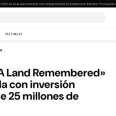
ms se alían para estrenar cine independiente en plataformas digitales
·
Principales estr
FESTIVALES
N...
 «A Land Remembered»
da con inversión
e 25 millones de