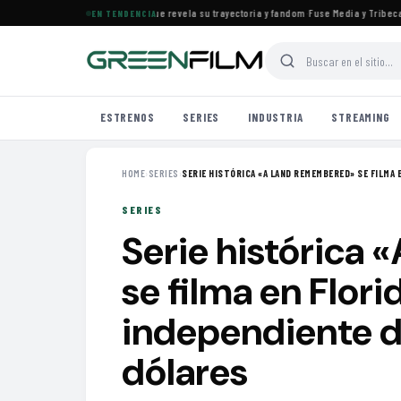
es el documental de KATSEYE que revela su trayectoria y fandom
·
Fuse Media y Tribeca Fil
EN TENDENCIA
ESTRENOS
SERIES
INDUSTRIA
STREAMING
HOME
›
SERIES
›
SERIE HISTÓRICA «A LAND REMEMBERED» SE FILMA E
SERIES
Serie histórica
se filma en Flori
independiente d
dólares