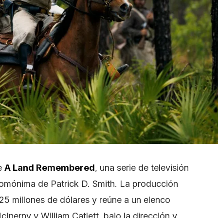
de
A Land Remembered
, una serie de televisión
homónima de Patrick D. Smith. La producción
5 millones de dólares y reúne a un elenco
cInerny y William Catlett, bajo la dirección y