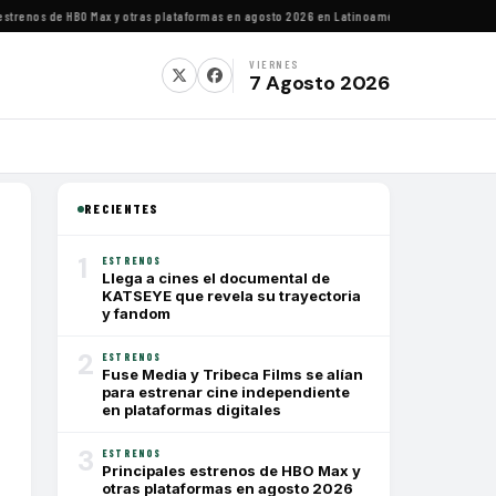
enos de HBO Max y otras plataformas en agosto 2026 en Latinoamérica
·
Estrenos de agos
VIERNES
7 Agosto 2026
RECIENTES
1
ESTRENOS
Llega a cines el documental de
KATSEYE que revela su trayectoria
y fandom
2
ESTRENOS
Fuse Media y Tribeca Films se alían
para estrenar cine independiente
en plataformas digitales
3
ESTRENOS
Principales estrenos de HBO Max y
otras plataformas en agosto 2026