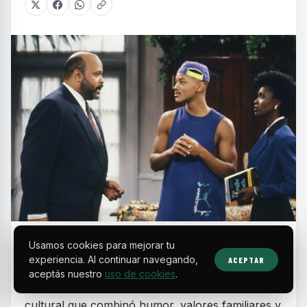
E
Usamos cookies para mejorar tu
n la década de los 90, las sitcoms
experiencia. Al continuar navegando,
ACEPTAR
protagonizadas por actores y comunidades
aceptás nuestro
uso de cookies
.
negras se consolidaron como un fenómeno
cultural que combinó humor, valores familiares y