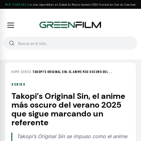
Cuatro festivales de cine imperdibles en Ciudad de México durante 2026
EN TENDENCIA
·
Festival de Cine de Lima homenajea
HOME
›
SERIES
›
TAKOPI’S ORIGINAL SIN, EL ANIME MÁS OSCURO DEL ...
SERIES
Takopi’s Original Sin, el anime
más oscuro del verano 2025
que sigue marcando un
referente
Takopi’s Original Sin se impuso como el anime