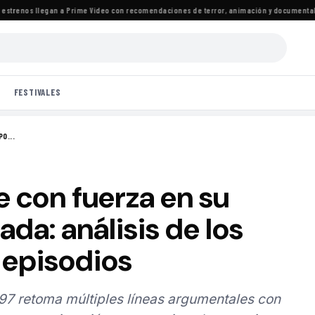
renos llegan a Prime Video con recomendaciones de terror, animación y documentales
·
FESTIVALES
O...
 con fuerza en su
a: análisis de los
 episodios
7 retoma múltiples líneas argumentales con