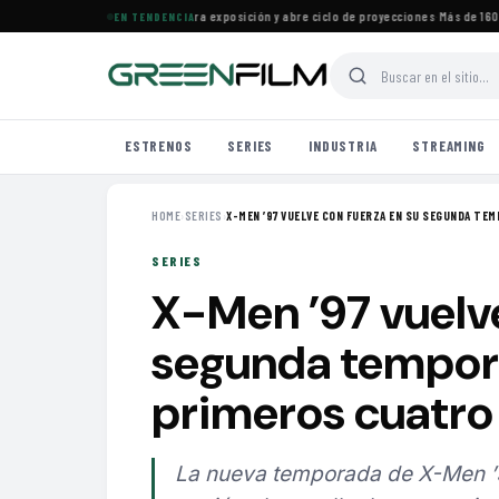
Cine Francés en Maracaibo cierra exposición y abre ciclo de proyecciones
·
Más de 160 est
EN TENDENCIA
ESTRENOS
SERIES
INDUSTRIA
STREAMING
HOME
›
SERIES
›
X-MEN ’97 VUELVE CON FUERZA EN SU SEGUNDA TEMP
SERIES
X-Men ’97 vuelve
segunda temporad
primeros cuatro
La nueva temporada de X-Men ’9