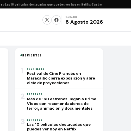
Las 10 películas destacadas que puedes ver hoy en Netflix
·
Cuatro festivales de cine imp
SÁBADO
8 Agosto 2026
RECIENTES
1
FESTIVALES
Festival de Cine Francés en
Maracaibo cierra exposición y abre
ciclo de proyecciones
2
ESTRENOS
Más de 160 estrenos llegan a Prime
Video con recomendaciones de
terror, animación y documentales
3
ESTRENOS
Las 10 películas destacadas que
puedes ver hoy en Netflix