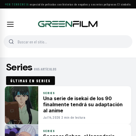
EN TENDENCIA
Lifetime estrena especial de películas con historias de engaños y secretos peligrosos
·
El simbolismo de
Series
· 865 ARTÍCULOS
ÚLTIMAS EN SERIES
SERIES
Una serie de isekai de los 90
finalmente tendrá su adaptación
al anime
Jul 14, 2026
·
2 min de lectura
SERIES