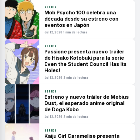
SERIES
Mob Psycho 100 celebra una
década desde su estreno con
eventos en Japón
Jul 12, 2026
·
1 min de lectura
SERIES
Passione presenta nuevo tráiler
de Hisako Kotobuki para la serie
Even the Student Council Has Its
Holes!
Jul 12, 2026
·
2 min de lectura
SERIES
Estreno y nuevo tráiler de Mebius
Dust, el esperado anime original
de Doga Kobo
Jul 12, 2026
·
2 min de lectura
SERIES
Kaiju Girl Caramelise presenta