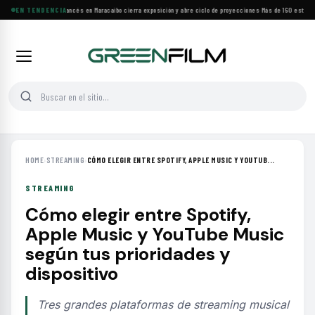
Festival de Cine Francés en Maracaibo cierra exposición y abre ciclo de proyecciones
EN TENDENCIA
·
Más de 160 estrenos
HOME
›
STREAMING
›
CÓMO ELEGIR ENTRE SPOTIFY, APPLE MUSIC Y YOUTUB...
STREAMING
Cómo elegir entre Spotify,
Apple Music y YouTube Music
según tus prioridades y
dispositivo
Tres grandes plataformas de streaming musical