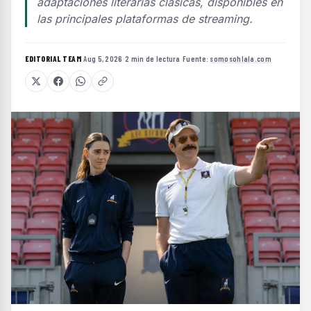
adaptaciones literarias clásicas, disponibles en
las principales plataformas de streaming.
EDITORIAL TEAM
·
Aug 5, 2026
·
2 min de lectura
·
Fuente:
somosohlala.com