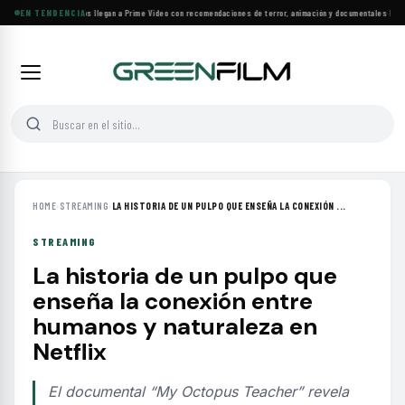
Más de 160 estrenos llegan a Prime Video con recomendaciones de terror, animación y documentales
EN TENDENCIA
·
Las 10
HOME
›
STREAMING
›
LA HISTORIA DE UN PULPO QUE ENSEÑA LA CONEXIÓN ...
STREAMING
La historia de un pulpo que
enseña la conexión entre
humanos y naturaleza en
Netflix
El documental “My Octopus Teacher” revela