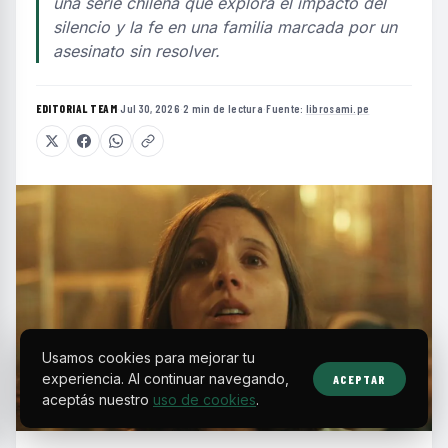
una serie chilena que explora el impacto del
silencio y la fe en una familia marcada por un
asesinato sin resolver.
EDITORIAL TEAM
·
Jul 30, 2026
·
2 min de lectura
·
Fuente:
librosami.pe
Usamos cookies para mejorar tu
experiencia. Al continuar navegando,
ACEPTAR
aceptás nuestro
uso de cookies
.