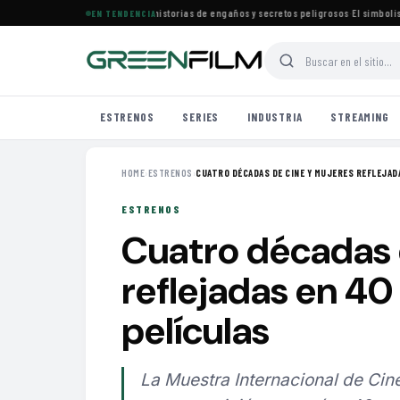
ena especial de películas con historias de engaños y secretos peligrosos
·
El simbolismo d
EN TENDENCIA
ESTRENOS
SERIES
INDUSTRIA
STREAMING
HOME
›
ESTRENOS
›
CUATRO DÉCADAS DE CINE Y MUJERES REFLEJADAS
ESTRENOS
Cuatro décadas 
reflejadas en 40
películas
La Muestra Internacional de Ci