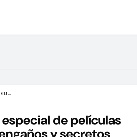
HIST...
 especial de películas
 engaños y secretos