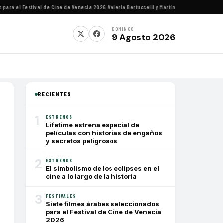
a el Festival de Cine de Venecia 2026
·
Valeria Bertuccelli y Martín Rejtman ofrecerán ch
DOMINGO
9 Agosto 2026
RECIENTES
1
ESTRENOS
Lifetime estrena especial de
películas con historias de engaños
y secretos peligrosos
2
ESTRENOS
El simbolismo de los eclipses en el
cine a lo largo de la historia
3
FESTIVALES
Siete filmes árabes seleccionados
para el Festival de Cine de Venecia
2026