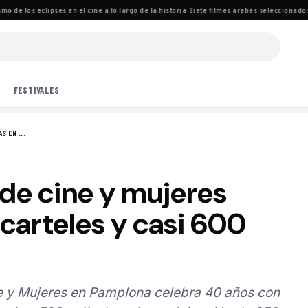
e los eclipses en el cine a lo largo de la historia
·
Siete filmes árabes seleccionados par
FESTIVALES
 EN ...
de cine y mujeres
 carteles y casi 600
ne y Mujeres en Pamplona celebra 40 años con