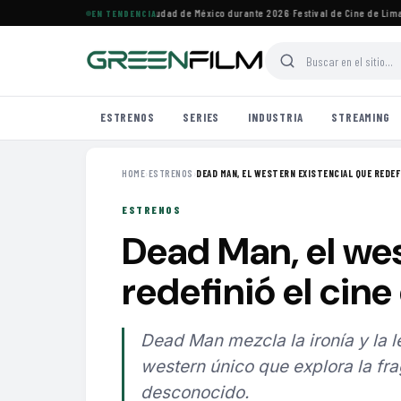
vales de cine imperdibles en Ciudad de México durante 2026
·
Festival de Cine de Lima h
EN TENDENCIA
ESTRENOS
SERIES
INDUSTRIA
STREAMING
HOME
›
ESTRENOS
›
DEAD MAN, EL WESTERN EXISTENCIAL QUE REDEFI
ESTRENOS
Dead Man, el wes
redefinió el cin
Dead Man mezcla la ironía y la l
western único que explora la fra
desconocido.