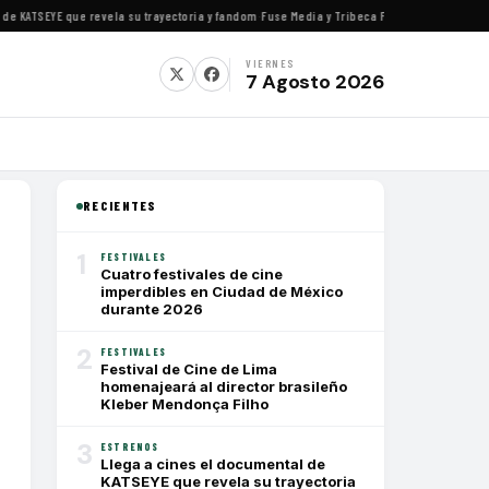
KATSEYE que revela su trayectoria y fandom
·
Fuse Media y Tribeca Films se alían para est
VIERNES
7 Agosto 2026
RECIENTES
1
FESTIVALES
Cuatro festivales de cine
imperdibles en Ciudad de México
durante 2026
2
FESTIVALES
Festival de Cine de Lima
homenajeará al director brasileño
Kleber Mendonça Filho
3
ESTRENOS
Llega a cines el documental de
KATSEYE que revela su trayectoria