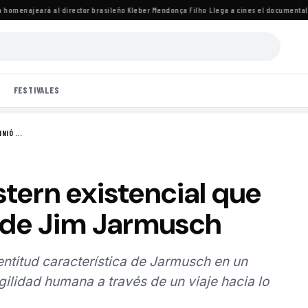
omenajeará al director brasileño Kleber Mendonça Filho
·
Llega a cines el documental de 
FESTIVALES
NIÓ ...
tern existencial que
e de Jim Jarmusch
entitud característica de Jarmusch en un
gilidad humana a través de un viaje hacia lo