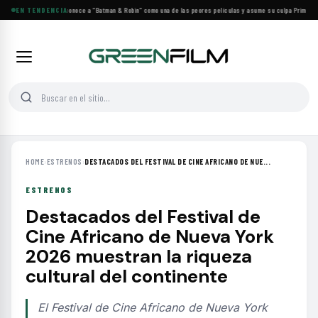
George Clooney reconoce a “Batman & Robin” como una de las peores películas y asume su culpa
EN TENDENCIA
·
Prime Vide
HOME
›
ESTRENOS
›
DESTACADOS DEL FESTIVAL DE CINE AFRICANO DE NUE...
ESTRENOS
Destacados del Festival de
Cine Africano de Nueva York
2026 muestran la riqueza
cultural del continente
El Festival de Cine Africano de Nueva York