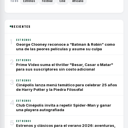
Estrenos
Festival
Cine
Africano
TAGS
RECIENTES
1
ESTRENOS
George Clooney reconoce a “Batman & Robin” como
una de las peores películas y asume su culpa
2
ESTRENOS
Prime Video suma el thriller "Besar, Casar o Matar"
para sus suscriptores sin costo adicional
3
ESTRENOS
Cinépolis lanza menú temático para celebrar 25 años
de Harry Potter y la Piedra Filosofal
4
ESTRENOS
Club Cinépolis invita a repetir Spider-Man y ganar
una playera autografiada
5
ESTRENOS
Estrenos y clásicos para el verano 2026: aventuras,