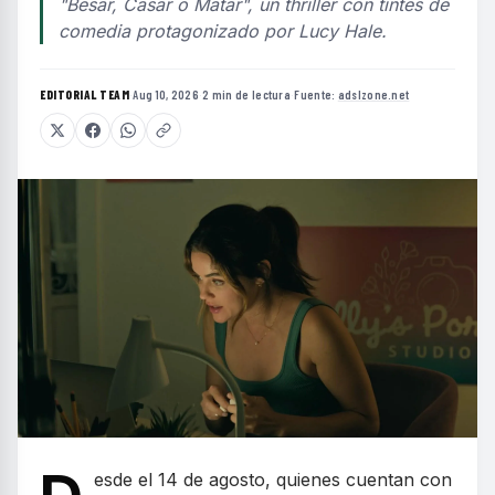
"Besar, Casar o Matar", un thriller con tintes de
comedia protagonizado por Lucy Hale.
EDITORIAL TEAM
·
Aug 10, 2026
·
2 min de lectura
·
Fuente:
adslzone.net
esde el 14 de agosto, quienes cuentan con