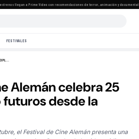
renos llegan a Prime Video con recomendaciones de terror, animación y documentales
·
L
FESTIVALES
XPL...
ine Alemán celebra 25
 futuros desde la
tubre, el Festival de Cine Alemán presenta una