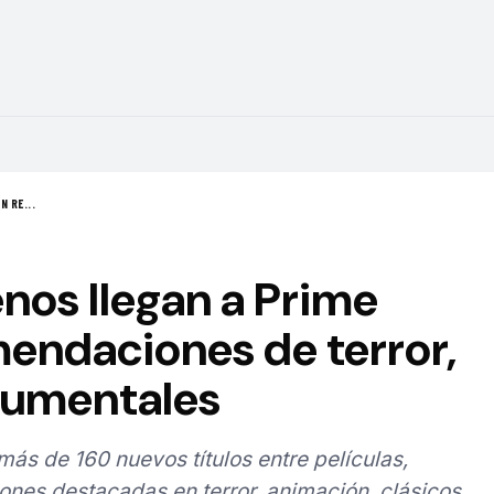
N RE...
nos llegan a Prime
endaciones de terror,
cumentales
s de 160 nuevos títulos entre películas,
ones destacadas en terror, animación, clásicos