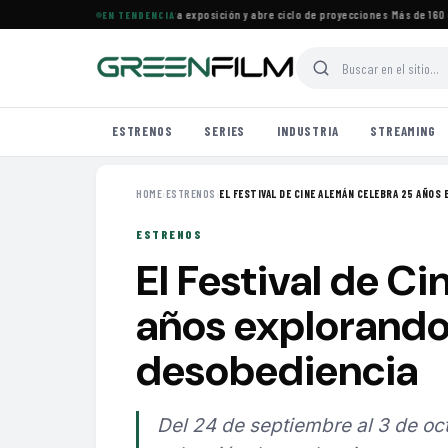
ine Francés en Maracaibo cierra exposición y abre ciclo de proyecciones
·
Más de 160 est
EN TENDENCIA
ESTRENOS
SERIES
INDUSTRIA
STREAMING
HOME
›
ESTRENOS
›
EL FESTIVAL DE CINE ALEMÁN CELEBRA 25 AÑOS E
ESTRENOS
El Festival de C
años explorando
desobediencia
Del 24 de septiembre al 3 de oc