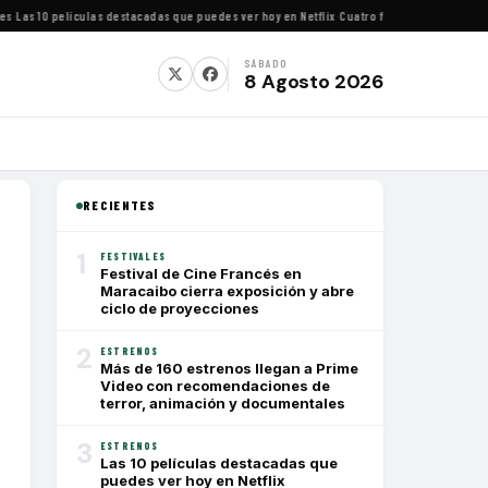
as 10 películas destacadas que puedes ver hoy en Netflix
·
Cuatro festivales de cine imp
SÁBADO
8 Agosto 2026
RECIENTES
1
FESTIVALES
Festival de Cine Francés en
Maracaibo cierra exposición y abre
ciclo de proyecciones
2
ESTRENOS
Más de 160 estrenos llegan a Prime
Video con recomendaciones de
terror, animación y documentales
3
ESTRENOS
Las 10 películas destacadas que
puedes ver hoy en Netflix