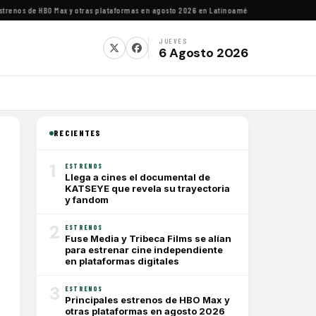
enos de HBO Max y otras plataformas en agosto 2026 en Latinoamérica
·
Estrenos de agost
JUEVES
6 Agosto 2026
RECIENTES
1
ESTRENOS
Llega a cines el documental de
KATSEYE que revela su trayectoria
y fandom
2
ESTRENOS
Fuse Media y Tribeca Films se alían
para estrenar cine independiente
en plataformas digitales
3
ESTRENOS
Principales estrenos de HBO Max y
otras plataformas en agosto 2026