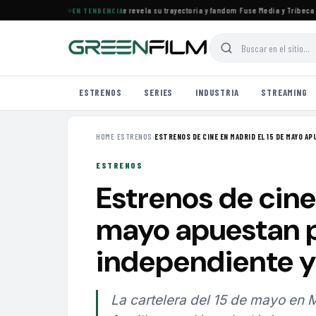
s el documental de KATSEYE que revela su trayectoria y fandom
·
Fuse Media y Tribeca Fil
EN TENDENCIA
ESTRENOS
SERIES
INDUSTRIA
STREAMING
HOME
›
ESTRENOS
›
ESTRENOS DE CINE EN MADRID EL 15 DE MAYO AP
ESTRENOS
Estrenos de cine
mayo apuestan p
independiente y
La cartelera del 15 de mayo en