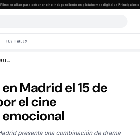
ms se alían para estrenar cine independiente en plataformas digitales
·
Principales estr
FESTIVALES
UEST...
 en Madrid el 15 de
or el cine
 emocional
 Madrid presenta una combinación de drama